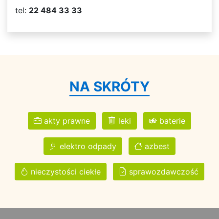
tel:
22 484 33 33
NA SKRÓTY
akty prawne
leki
baterie
elektro odpady
azbest
nieczystości ciekłe
sprawozdawczość