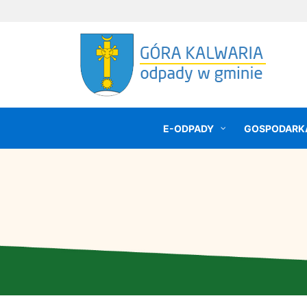
E-ODPADY
GOSPODARK