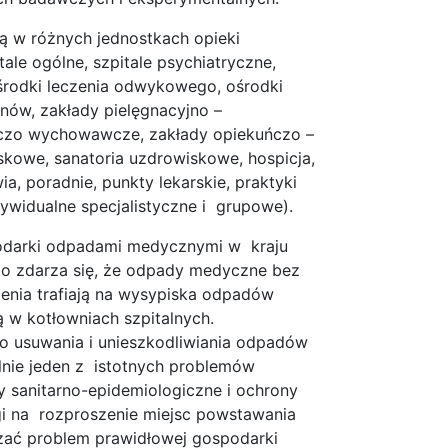
 w różnych jednostkach opieki
tale ogólne, szpitale psychiatryczne,
 ośrodki leczenia odwykowego, ośrodki
anów, zakłady pielęgnacyjno –
iczo wychowawcze, zakłady opiekuńczo –
iskowe, sanatoria uzdrowiskowe, hospicja,
a, poradnie, punkty lekarskie, praktyki
dywidualne specjalistyczne i grupowe).
odarki odpadami medycznymi w kraju
sto zdarza się, że odpady medyczne bez
nia trafiają na wysypiska odpadów
 w kotłowniach szpitalnych.
 usuwania i unieszkodliwiania odpadów
nie jeden z istotnych problemów
y sanitarno-epidemiologiczne i ochrony
i na rozproszenie miejsc powstawania
zać problem prawidłowej gospodarki