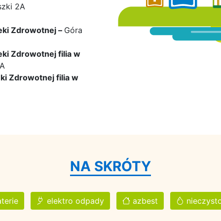
szki 2A
eki Zdrowotnej –
Góra
ki Zdrowotnej filia w
2A
i Zdrowotnej filia w
NA SKRÓTY
terie
elektro odpady
azbest
nieczysto