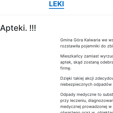
LEKI
pteki. !!!
Gmina Góra Kalwaria we ws
rozstawiła pojemniki do zb
Mieszkańcy zamiast wyrzuc
aptek, skąd zostaną odebra
firmę.
Dzięki takiej akcji zdecydo
niebezpiecznych odpadów t
Odpady medyczne to substa
przy leczeniu, diagnozowani
medycznej prowadzonej w 
otwartego oraz w obiekta