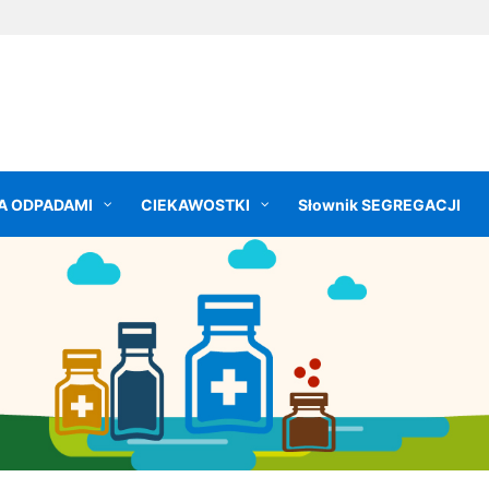
A ODPADAMI
CIEKAWOSTKI
Słownik SEGREGACJI