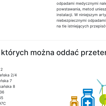
odpadami medycznymi należ
powstawania, metod unies
instalacji. W niniejszym a
niebezpiecznymi odpadami
na tle istniejących przepi
których można oddać przeter
 2
kańska 2/4
ańska 7
ikańska 8
 36
65
 97C