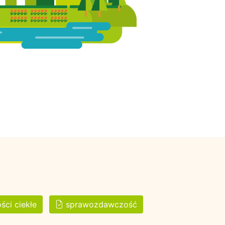
ści ciekłe
sprawozdawczość