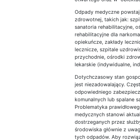
Odpady medyczne powstają
zdrowotnej, takich jak: szpi
sanatoria rehabilitacyjne,
rehabilitacyjne dla narkom
opiekuńcze, zakłady leczn
lecznicze, szpitale uzdrow
przychodnie, ośrodki zdrowi
lekarskie (indywidualne, in
Dotychczasowy stan gosp
jest niezadowalający. Czę
odpowiedniego zabezpiecze
komunalnych lub spalane są
Problematyka prawidłowego
medycznych stanowi aktual
dostrzeganych przez służb
środowiska głównie z uwag
tych odpadów. Aby rozwią